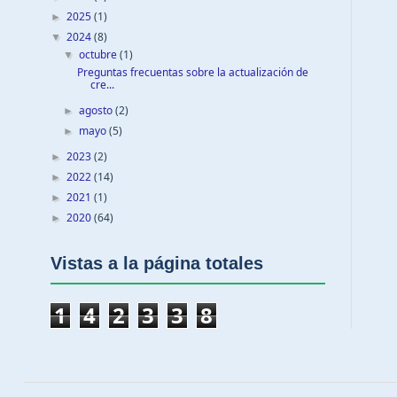
2025
(1)
►
2024
(8)
▼
octubre
(1)
▼
Preguntas frecuentas sobre la actualización de
cre...
agosto
(2)
►
mayo
(5)
►
2023
(2)
►
2022
(14)
►
2021
(1)
►
2020
(64)
►
Vistas a la página totales
1
4
2
3
3
8