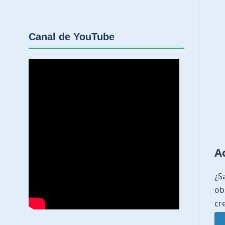
Canal de YouTube
A
¿S
ob
cr